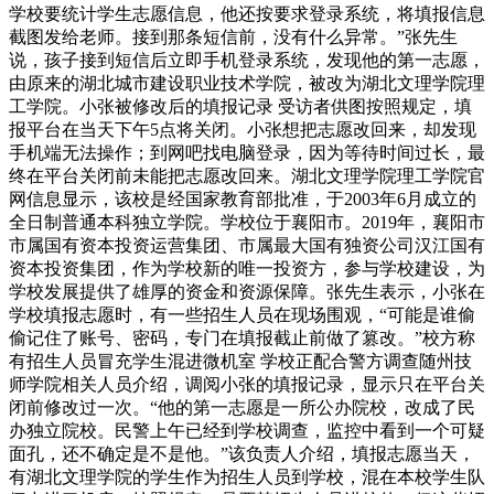
学校要统计学生志愿信息，他还按要求登录系统，将填报信息
截图发给老师。接到那条短信前，没有什么异常。”张先生
说，孩子接到短信后立即手机登录系统，发现他的第一志愿，
由原来的湖北城市建设职业技术学院，被改为湖北文理学院理
工学院。小张被修改后的填报记录 受访者供图按照规定，填
报平台在当天下午5点将关闭。小张想把志愿改回来，却发现
手机端无法操作；到网吧找电脑登录，因为等待时间过长，最
终在平台关闭前未能把志愿改回来。湖北文理学院理工学院官
网信息显示，该校是经国家教育部批准，于2003年6月成立的
全日制普通本科独立学院。学校位于襄阳市。2019年，襄阳市
市属国有资本投资运营集团、市属最大国有独资公司汉江国有
资本投资集团，作为学校新的唯一投资方，参与学校建设，为
学校发展提供了雄厚的资金和资源保障。张先生表示，小张在
学校填报志愿时，有一些招生人员在现场围观，“可能是谁偷
偷记住了账号、密码，专门在填报截止前做了篡改。”校方称
有招生人员冒充学生混进微机室 学校正配合警方调查随州技
师学院相关人员介绍，调阅小张的填报记录，显示只在平台关
闭前修改过一次。“他的第一志愿是一所公办院校，改成了民
办独立院校。民警上午已经到学校调查，监控中看到一个可疑
面孔，还不确定是不是他。”该负责人介绍，填报志愿当天，
有湖北文理学院的学生作为招生人员到学校，混在本校学生队