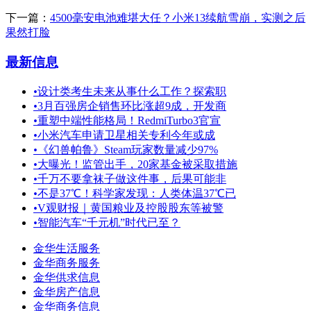
下一篇：
4500毫安电池难堪大任？小米13续航雪崩，实测之后
果然打脸
最新信息
•
设计类考生未来从事什么工作？探索职
•
3月百强房企销售环比涨超9成，开发商
•
重塑中端性能格局！RedmiTurbo3官宣
•
小米汽车申请卫星相关专利今年或成
•
《幻兽帕鲁》Steam玩家数量减少97%
•
大曝光！监管出手，20家基金被采取措施
•
千万不要拿袜子做这件事，后果可能非
•
不是37℃！科学家发现：人类体温37℃已
•
V观财报｜黄国粮业及控股股东等被警
•
智能汽车“千元机”时代已至？
金华生活服务
金华商务服务
金华供求信息
金华房产信息
金华商务信息