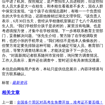
伍中进了机房。按照规定，是严禁招生人员进校的，但这些招
生人员大多是大一在校生，和本校生看着差不多大，混在人群
中保安没发现。“这个孩子在填报志愿时，有唯一一个负责招
生的大学生在旁边，还跟他推销过湖北文理学院。”该负责人
表示，6月30日当天，曾经从学校微机室驱赶了七八个高校招
生人员。“我们学校部分孩子是农村的，家里没有电脑。也是
考虑填报方便，才集中在学校填报。下一步将联系教育主管部
门，妥善解决问题。”张先生介绍，警方除了在学校调取资
料，也把小张的手机带走，“我们相信不是他本人偷偷改的，
但警方肯定要先排除这种可能，再去确定可疑人员。教育部门
也说，等警方调查结果出来，才能决定孩子下一步怎么
办。”封面新闻记者联系随州市宣传部，询问警方调查情况。
工作人员表示，案件还在调查中，暂时还没有具体情况透露。
本信息由网络用户发布，
本站只提供信息展示，内容详情请与
官方联系确认。
标签 :
最新资讯
相关文章
上一篇：
全国多个景区对高考生免费开放，准考证不要丢哦！