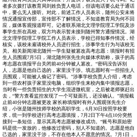
者多次拨打该教育局刘姓负责人电话，但该电话要么处于通话
中，要么无人接听。对此，前述工作人员表示，随州公安未将
情况通报宣传部，宣传部不了解情况，不知道教育局为何不回
应，媒体客观报道即可。记者联系湖北文理学院理工学院及涉
事学生所在高校，双方均表示暂未接到随州警方通报情况。湖
北文理学院理工学院工作人员表示，学校已得知事件情况，经
核实，该校未雇请校外人员进行招生，涉事学生行为与该校无
关。相关新闻湖北随州一学生疑被篡改高考志愿：填报时有招
生人员围观7月5日，湖北随州张先生向媒体求助称，孩子的高
考志愿在填报平台关闭前40分钟被人篡改。“密码没告诉别
人，志愿是他自己选的，家里没干涉。填志愿时有一些招生人
员围观，可能被人偷记了密码。”涉事学校负责人介绍，考虑
到一些农村孩子家里没电脑，组织学生来校内集中填报志愿，
当时有一些负责招生的大学生混进微机室，之后被老师驱赶出
去，“警方查看监控发现了一个可疑面孔，还没确认。”填报截
止前40分钟志愿被更改 家长称填报时有外人围观张先生介
绍，小张是随州技师学校的高职学生，6月30日按照学校要
求，统一到学校进行高考志愿填报，7月2日下午4点10分突然
接到一条短信，显示其高考志愿被修改成功。“账号和原始密
码是统一发放的，他修改过密码，别人不知道的。志愿是他自
己选的，家里没干涉，不存在他本人不愿意的情况。7月1日，