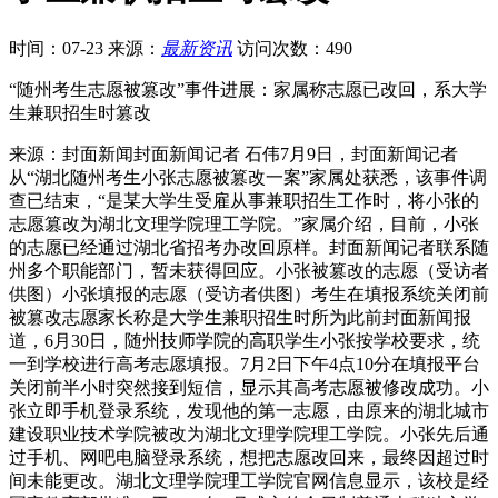
时间：07-23
来源：
最新资讯
访问次数：490
“随州考生志愿被篡改”事件进展：家属称志愿已改回，系大学
生兼职招生时篡改
来源：封面新闻封面新闻记者 石伟7月9日，封面新闻记者
从“湖北随州考生小张志愿被篡改一案”家属处获悉，该事件调
查已结束，“是某大学生受雇从事兼职招生工作时，将小张的
志愿篡改为湖北文理学院理工学院。”家属介绍，目前，小张
的志愿已经通过湖北省招考办改回原样。封面新闻记者联系随
州多个职能部门，暂未获得回应。小张被篡改的志愿（受访者
供图）小张填报的志愿（受访者供图）考生在填报系统关闭前
被篡改志愿家长称是大学生兼职招生时所为此前封面新闻报
道，6月30日，随州技师学院的高职学生小张按学校要求，统
一到学校进行高考志愿填报。7月2日下午4点10分在填报平台
关闭前半小时突然接到短信，显示其高考志愿被修改成功。小
张立即手机登录系统，发现他的第一志愿，由原来的湖北城市
建设职业技术学院被改为湖北文理学院理工学院。小张先后通
过手机、网吧电脑登录系统，想把志愿改回来，最终因超过时
间未能更改。湖北文理学院理工学院官网信息显示，该校是经