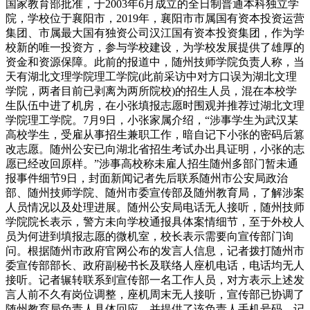
国家教育部批准，于2003年6月成立的全日制普通本科独立学
院，学校位于襄阳市，2019年，襄阳市市属国有资本投资运营
集团、市属最大国有独资公司汉江国有资本投资集团，作为学
校新的唯一投资方，参与学校建设，为学校发展提供了雄厚的
资金和资源保障。此前的报道中，随州技师学院负责人称，当
天有湖北文理学院理工学院(此前采访中对方口误为湖北文理
学院，两者目前已剥离为两所院校)的招生人员，混在本校学
生队伍中进了机房，在小张填报志愿时围观并推荐过湖北文理
学院理工学院。7月9日，小张家属介绍，“涉事学生为武汉某
高校学生，受雇从事招生兼职工作，暗自记下小张的密码后篡
改志愿。随州公安已向湖北省招生考试办出具证明，小张的志
愿已经改回原样。”涉事高校称未雇人招生随州多部门暂未通
报事件细节9日，封面新闻记者先后联系随州市公安局政治
部、随州技师学院、随州市委宣传部及随州教育局，了解涉案
人员情况以及处理进展。随州公安局电话无人接听，随州技师
学院院长表示，警方未向学校通报具体案情细节，至于外校人
员为何进到填报志愿的微机室，校长表示需要向宣传部门询
问。根据随州市政府官网公布的发言人信息，记者拨打随州市
委宣传部部长、政府副秘书长及联络人座机电话，电话均无人
接听。记者辗转联系到宣传部一名工作人员，对方表示上述发
言人前不久有岗位调整，座机周末无人接听，宣传部已协调了
随州教育局负责人具体回应，并提供了该负责人手机号码。记