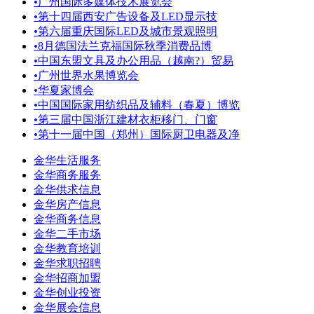
•
广州国际多媒体技术展览会
•
第十四届西安广告设备及LED显示技
•
第六届重庆国际LED及城市景观照明
•
8月德国法兰克福国际秋季消费品博
•
中国东盟文具及办公用品（越南?）贸易
•
广州世界水果博览会
•
华夏家博会
•
中国国际家用纺织品及辅料（春夏）博览
•
第三届中国浙江建材衣柜移门、门窗
•
第十一届中国（郑州）国际厨卫电器及净
金华生活服务
金华商务服务
金华供求信息
金华房产信息
金华商务信息
金华二手市场
金华教育培训
金华求职招聘
金华招商加盟
金华创业投资
金华展会信息