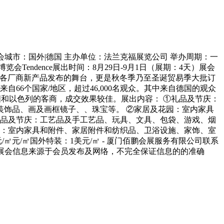
：礼品玩具 展会城市：国外|德国 主办单位：法兰克福展览公司 举办周期：一
会Tendence展出时间：8月29日-9月1日（展期：4天）展会
秋冬季各厂商新产品发布的舞台，更是秋冬季乃至圣诞贸易季大批订
来自66个国家/地区，超过46,000名观众。其中来自德国的观众
国和以色列的客商，成交效果较佳。展出内容： ①礼品及节庆：
饰品、画及画框镜子、、珠宝等。 ②家居及花园：室内家具
礼品及节庆：工艺品及手工艺品、玩具、文具、包袋、游戏、烟
园：室内家具和附件、家居附件和纺织品、卫浴设施、家饰、室
㎡元/㎡国外特装：1美元/㎡ - 厦门佰鹏会展服务有限公司联系
--> 由于本站部分展会信息来源于会员发布及网络，不完全保证信息的的准确