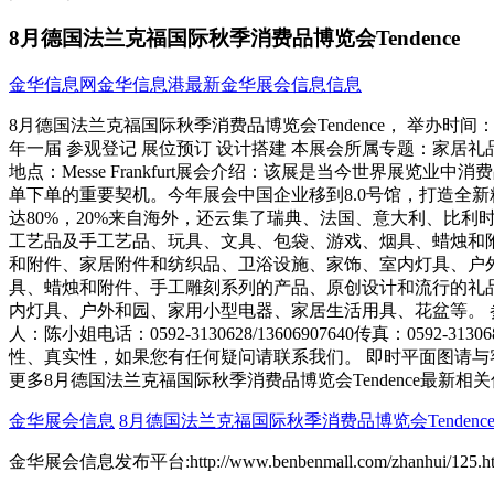
8月德国法兰克福国际秋季消费品博览会Tendence
金华信息网
金华信息港
最新金华展会信息信息
8月德国法兰克福国际秋季消费品博览会Tendence， 举办时间：-/8
年一届 参观登记 展位预订 设计搭建 本展会所属专题：家居礼品展会
地点：Messe Frankfurt展会介绍：该展是当今世界
单下单的重要契机。今年展会中国企业移到8.0号馆，打造全新精品
达80%，20%来自海外，还云集了瑞典、法国、意大利、比
工艺品及手工艺品、玩具、文具、包袋、游戏、烟具、蜡烛和
和附件、家居附件和纺织品、卫浴设施、家饰、室内灯具、户外
具、蜡烛和附件、手工雕刻系列的产品、原创设计和流行的礼品
内灯具、户外和园、家用小型电器、家居生活用具、花盆等。 参展
人：陈小姐电话：0592-3130628/13606907640传真：059
性、真实性，如果您有任何疑问请联系我们。 即时平面图请与客服
更多8月德国法兰克福国际秋季消费品博览会Tendence最新相关
金华展会信息
8月德国法兰克福国际秋季消费品博览会Tendenc
金华展会信息发布平台:http://www.benbenmall.com/zhanhui/125.ht