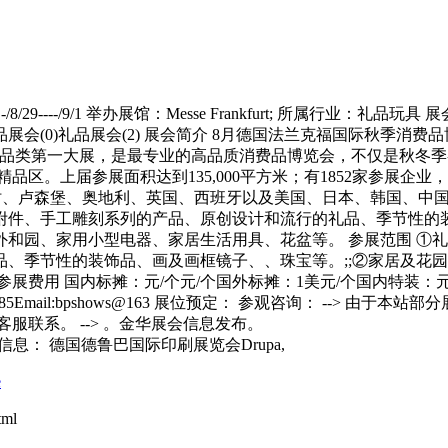
/29----/9/1 举办展馆：Messe Frankfurt; 所属行业
(0)礼品展会(2) 展会简介 8月德国法兰克福国际秋季消费品博览
展览业中消费品类第一大展，是最专业的高品质消费品博览会，不仅是
区。上届参展面积达到135,000平方米；有1852家参展企业，
利时、卢森堡、奥地利、英国、西班牙以及美国、日本、韩国、中
附件、手工雕刻系列的产品、原创设计和流行的礼品、季节性的装
和园、家用小型电器、家居生活用具、花盆等。 参展范围 ①
、季节性的装饰品、画及画框镜子、、珠宝等。;;②家居及花
费用 国内标摊：元/个元/个国外标摊：1美元/个国内特装：元/
2-3130685Email:bpshows@163 展位预定： 参观咨询： 
联系。 --> 。金华展会信息发布。
信息： 德国德鲁巴国际印刷展览会Drupa,
e
ml