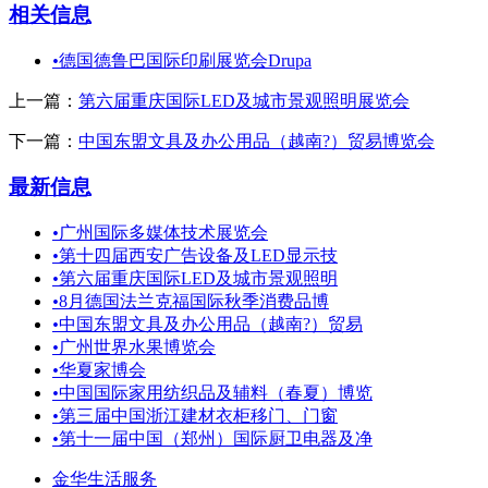
相关信息
•
德国德鲁巴国际印刷展览会Drupa
上一篇：
第六届重庆国际LED及城市景观照明展览会
下一篇：
中国东盟文具及办公用品（越南?）贸易博览会
最新信息
•
广州国际多媒体技术展览会
•
第十四届西安广告设备及LED显示技
•
第六届重庆国际LED及城市景观照明
•
8月德国法兰克福国际秋季消费品博
•
中国东盟文具及办公用品（越南?）贸易
•
广州世界水果博览会
•
华夏家博会
•
中国国际家用纺织品及辅料（春夏）博览
•
第三届中国浙江建材衣柜移门、门窗
•
第十一届中国（郑州）国际厨卫电器及净
金华生活服务