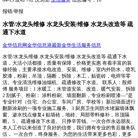
报错/举报
水管/水龙头维修 水龙头安装/维修 水龙头改造等 疏
通下水道
金华信息网
金华信息港
最新金华生活服务信息
水管/水龙头维修 水龙头安装/维修 水龙头改造等 疏通下水
道，大活小活都接，质量有保障，价格更实惠 有着丰富的装
修经验，主要承接水电改造、安装、维修，室内外防水，喷乳
胶漆，粉刷，吊顶，隔断，拆除，木工，贴瓷砖，电焊等零
活。专业清洗维修油烟机、疏通修改下水道。 联系人：殷师
傅 服务项目：1 水暖工：水管道安装、改造、暖气安装、拆除
2 刮腻子、粉刷： 涂料粉刷、墙面翻新，专业粉刷喷漆—”是
专业针对（住宅、办公室、车间厂房、学校等）新旧墙面进行
翻新涂刷的一项专业施工服务。3 厨房卫生间防水堵漏墙体飘
窗、渗水找点修复4 贴墙砖，地砖、局部带料修补，吊顶隔
断。5 、疏通修改下水道。 只挣辛苦钱、一次合作永远朋友。
本人工作以来创造了良好的信誉，我们拥有专业的售后服务队
伍， 一次合作，终身服务。为您的生活带来更多色彩，更多