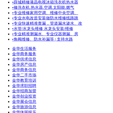
•
薛城精修液晶电视冰箱洗衣机热水器
•
修洗衣机.热水器.空调.太阳能.燃气
•
专业维修家用空调、维修中央空调、
•
专业水电改造安装做防水维修线路跳
•
专业快速精准查漏，管道漏水渗水、改
•
水管/水龙头维修 水龙头安装/维修
•
专业精准测漏水、专业仪器测漏、房
•
角阀维修、防水补漏等 | 支持水路
金华生活服务
金华商务服务
金华供求信息
金华房产信息
金华商务信息
金华二手市场
金华教育培训
金华求职招聘
金华招商加盟
金华创业投资
金华展会信息
金华旅游信息
金华休闲娱乐