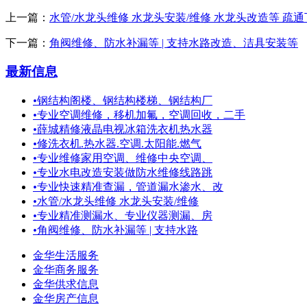
上一篇：
水管/水龙头维修 水龙头安装/维修 水龙头改造等 疏
下一篇：
角阀维修、防水补漏等 | 支持水路改造、洁具安装等
最新信息
•
钢结构阁楼、钢结构楼梯、钢结构厂
•
专业空调维修，移机加氟，空调回收，二手
•
薛城精修液晶电视冰箱洗衣机热水器
•
修洗衣机.热水器.空调.太阳能.燃气
•
专业维修家用空调、维修中央空调、
•
专业水电改造安装做防水维修线路跳
•
专业快速精准查漏，管道漏水渗水、改
•
水管/水龙头维修 水龙头安装/维修
•
专业精准测漏水、专业仪器测漏、房
•
角阀维修、防水补漏等 | 支持水路
金华生活服务
金华商务服务
金华供求信息
金华房产信息